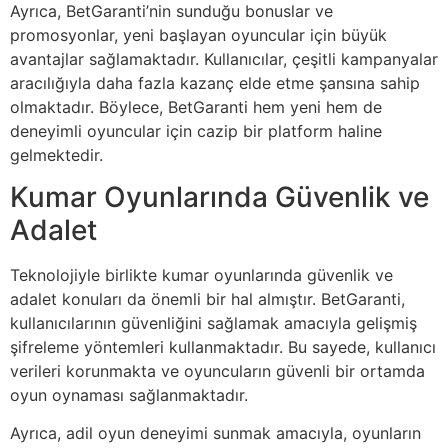
Ayrıca, BetGaranti’nin sunduğu bonuslar ve
promosyonlar, yeni başlayan oyuncular için büyük
avantajlar sağlamaktadır. Kullanıcılar, çeşitli kampanyalar
aracılığıyla daha fazla kazanç elde etme şansına sahip
olmaktadır. Böylece, BetGaranti hem yeni hem de
deneyimli oyuncular için cazip bir platform haline
gelmektedir.
Kumar Oyunlarında Güvenlik ve
Adalet
Teknolojiyle birlikte kumar oyunlarında güvenlik ve
adalet konuları da önemli bir hal almıştır. BetGaranti,
kullanıcılarının güvenliğini sağlamak amacıyla gelişmiş
şifreleme yöntemleri kullanmaktadır. Bu sayede, kullanıcı
verileri korunmakta ve oyuncuların güvenli bir ortamda
oyun oynaması sağlanmaktadır.
Ayrıca, adil oyun deneyimi sunmak amacıyla, oyunların