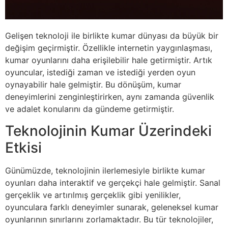
Gelişen teknoloji ile birlikte kumar dünyası da büyük bir
değişim geçirmiştir. Özellikle internetin yaygınlaşması,
kumar oyunlarını daha erişilebilir hale getirmiştir. Artık
oyuncular, istediği zaman ve istediği yerden oyun
oynayabilir hale gelmiştir. Bu dönüşüm, kumar
deneyimlerini zenginleştirirken, aynı zamanda güvenlik
ve adalet konularını da gündeme getirmiştir.
Teknolojinin Kumar Üzerindeki
Etkisi
Günümüzde, teknolojinin ilerlemesiyle birlikte kumar
oyunları daha interaktif ve gerçekçi hale gelmiştir. Sanal
gerçeklik ve artırılmış gerçeklik gibi yenilikler,
oyunculara farklı deneyimler sunarak, geleneksel kumar
oyunlarının sınırlarını zorlamaktadır. Bu tür teknolojiler,