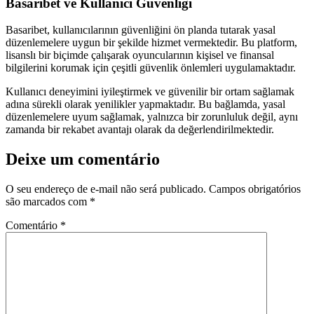
Basaribet ve Kullanıcı Güvenliği
Basaribet, kullanıcılarının güvenliğini ön planda tutarak yasal
düzenlemelere uygun bir şekilde hizmet vermektedir. Bu platform,
lisanslı bir biçimde çalışarak oyuncularının kişisel ve finansal
bilgilerini korumak için çeşitli güvenlik önlemleri uygulamaktadır.
Kullanıcı deneyimini iyileştirmek ve güvenilir bir ortam sağlamak
adına sürekli olarak yenilikler yapmaktadır. Bu bağlamda, yasal
düzenlemelere uyum sağlamak, yalnızca bir zorunluluk değil, aynı
zamanda bir rekabet avantajı olarak da değerlendirilmektedir.
Deixe um comentário
O seu endereço de e-mail não será publicado.
Campos obrigatórios
são marcados com
*
Comentário
*