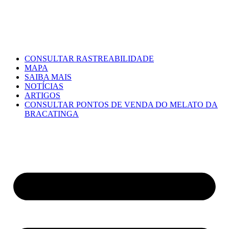
CONSULTAR RASTREABILIDADE
MAPA
SAIBA MAIS
NOTÍCIAS
ARTIGOS
CONSULTAR PONTOS DE VENDA DO MELATO DA
BRACATINGA