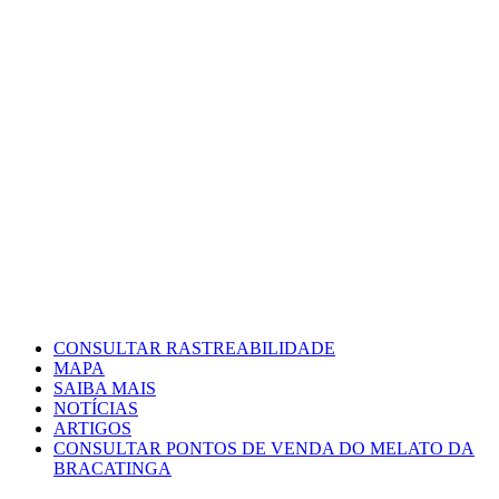
CONSULTAR RASTREABILIDADE
MAPA
SAIBA MAIS
NOTÍCIAS
ARTIGOS
CONSULTAR PONTOS DE VENDA DO MELATO DA
BRACATINGA