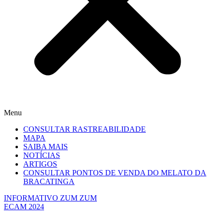
Menu
CONSULTAR RASTREABILIDADE
MAPA
SAIBA MAIS
NOTÍCIAS
ARTIGOS
CONSULTAR PONTOS DE VENDA DO MELATO DA
BRACATINGA
INFORMATIVO ZUM ZUM
ECAM 2024