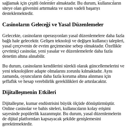
sağlamak için çeşitli önlemler almaktadır. Bu durum, kullanıcıların
siteye olan güvenini artırmakta ve uzun vadeli başarıyı
desteklemektedir.
Casinoların Geleceği ve Yasal Düzenlemeler
Gelecekte, casinoların operasyonları yasal düzenlemelere daha fazla
bağlı hale gelecektir. Gelişen teknoloji ve değişen kullanıcı talepleri,
yasal çerçevenin de evrim geçirmesine sebep olmaktadır. Özellikle
çevrimiçi casinolar, yeni yasalar ve düzenlemelerle daha fazla
denetim altına alınabilir.
Bu durum, casinoların kendilerini sürekli olarak güncellemelerini ve
yeni teknolojilere adapte olmalarını zorunlu kılmaktadır. Aynı
zamanda, oyuncuların daha fazla koruma altına alınması için
şeffaflık ve hesap verebilirlik gereklilikleri de artırılacaktır.
Dijitalleşmenin Etkileri
Dijitalleşme, kumar endüstrisini büyük ölçüde dönüştürmüştür.
Online casinolar ve bahis siteleri, kullanıcıların kolay erişimi
sayesinde popülerlik kazanmıştır. Bu durum, yasal düzenlemelerin
de dijital platformları kapsayacak şekilde genişlemesini
gerektirmektedir.