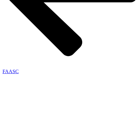
FAASC