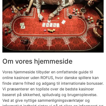
Om vores hjemmeside
Vores hjemmeside tilbyder en omfattende guide til
online kasinoer uden ROFUS, hvor danske spillere kan
finde større frihed og adgang til internationale bonusser.
Vi præsenterer en topliste over de bedste kasinoer
baseret på sikkerhed, spiludvalg og brugeroplevelse.
Ved at give nyttige sammenligningsværktøjer og
informativt indhold sigter vi på at sikre en informeret og