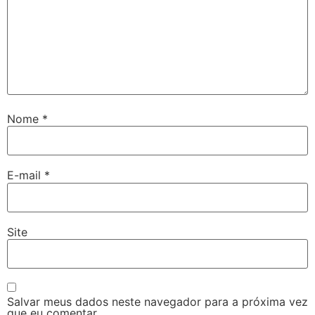
Nome
*
E-mail
*
Site
Salvar meus dados neste navegador para a próxima vez
que eu comentar.