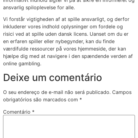
ansvarlig spiloplevelse for alle.
Vi forstår vigtigheden af at spille ansvarligt, og derfor
inkluderer vores indhold oplysninger om fordele og
risici ved at spille uden dansk licens. Uanset om du er
en erfaren spiller eller nybegynder, kan du finde
værdifulde ressourcer på vores hjemmeside, der kan
hjælpe dig med at navigere i den spændende verden af
online gambling.
Deixe um comentário
O seu endereço de e-mail não será publicado.
Campos
obrigatórios são marcados com
*
Comentário
*