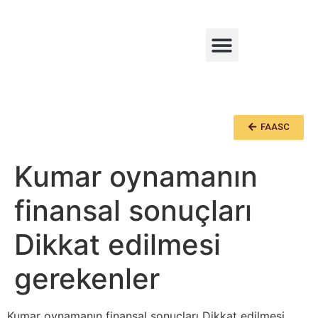
CONSULTAR RASTREABILIDADE
CONSULTAR PONTOS DE VENDA DO MELATO DA BRACATINGA
FAASC
Kumar oynamanın
finansal sonuçları
Dikkat edilmesi
gerekenler
Kumar oynamanın finansal sonuçları Dikkat edilmesi