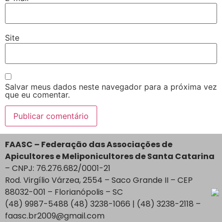
Site
Salvar meus dados neste navegador para a próxima vez
que eu comentar.
FAASC – Federação das Associações de
Apicultores e Meliponicultores de Santa Catarina
– CNPJ: 76.276.682/0001-21
Rod. Virgílio Várzea, 2554 – Saco Grande II – CEP
88032-001 – Florianópolis – SC
(48) 9987-5488 (48) 3238-1066 | (48) 3238-2118 –
faasc.br2009@gmail.com