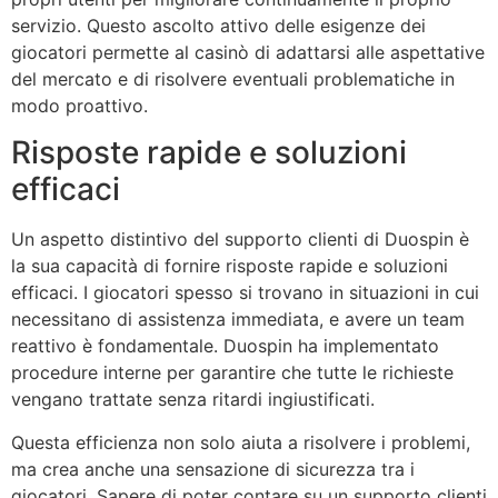
servizio. Questo ascolto attivo delle esigenze dei
giocatori permette al casinò di adattarsi alle aspettative
del mercato e di risolvere eventuali problematiche in
modo proattivo.
Risposte rapide e soluzioni
efficaci
Un aspetto distintivo del supporto clienti di Duospin è
la sua capacità di fornire risposte rapide e soluzioni
efficaci. I giocatori spesso si trovano in situazioni in cui
necessitano di assistenza immediata, e avere un team
reattivo è fondamentale. Duospin ha implementato
procedure interne per garantire che tutte le richieste
vengano trattate senza ritardi ingiustificati.
Questa efficienza non solo aiuta a risolvere i problemi,
ma crea anche una sensazione di sicurezza tra i
giocatori. Sapere di poter contare su un supporto clienti