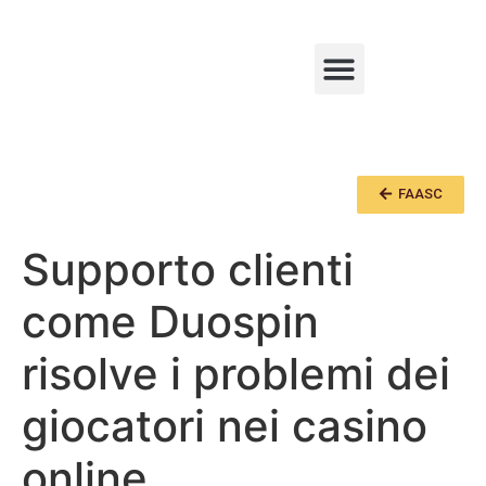
CONSULTAR RASTREABILIDADE
CONSULTAR PONTOS DE VENDA DO MELATO DA BRACATINGA
FAASC
Supporto clienti
come Duospin
risolve i problemi dei
giocatori nei casino
online