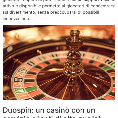
attivo e disponibile permette ai giocatori di concentrarsi
sul divertimento, senza preoccuparsi di possibili
inconvenienti.
Duospin: un casinò con un