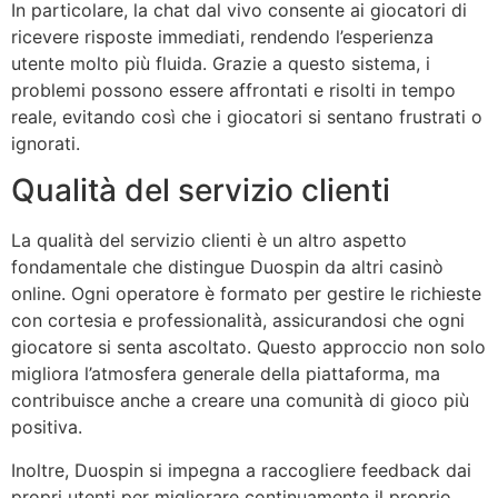
In particolare, la chat dal vivo consente ai giocatori di
ricevere risposte immediati, rendendo l’esperienza
utente molto più fluida. Grazie a questo sistema, i
problemi possono essere affrontati e risolti in tempo
reale, evitando così che i giocatori si sentano frustrati o
ignorati.
Qualità del servizio clienti
La qualità del servizio clienti è un altro aspetto
fondamentale che distingue Duospin da altri casinò
online. Ogni operatore è formato per gestire le richieste
con cortesia e professionalità, assicurandosi che ogni
giocatore si senta ascoltato. Questo approccio non solo
migliora l’atmosfera generale della piattaforma, ma
contribuisce anche a creare una comunità di gioco più
positiva.
Inoltre, Duospin si impegna a raccogliere feedback dai
propri utenti per migliorare continuamente il proprio