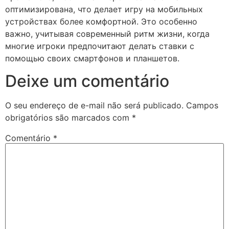
оптимизирована, что делает игру на мобильных
устройствах более комфортной. Это особенно
важно, учитывая современный ритм жизни, когда
многие игроки предпочитают делать ставки с
помощью своих смартфонов и планшетов.
Deixe um comentário
O seu endereço de e-mail não será publicado.
Campos
obrigatórios são marcados com
*
Comentário
*