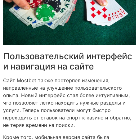
Пользовательский интерфейс
и навигация на сайте
Сайт Mostbet также претерпел изменения,
направленные на улучшение пользовательского
опыта. Новый интерфейс стал более интуитивным,
что позволяет легко находить нужные разделы и
услуги. Теперь пользователи могут быстро
переходить от ставок на спорт к казино и обратно,
не теряя времени на поиски.
Кроме того, мобильная версия сайта была