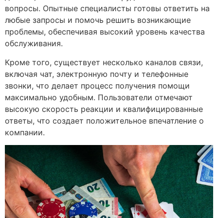
вопросы. Опытные специалисты готовы ответить на
любые запросы и помочь решить возникающие
проблемы, обеспечивая высокий уровень качества
обслуживания.
Кроме того, существует несколько каналов связи,
включая чат, электронную почту и телефонные
звонки, что делает процесс получения помощи
максимально удобным. Пользователи отмечают
высокую скорость реакции и квалифицированные
ответы, что создает положительное впечатление о
компании.