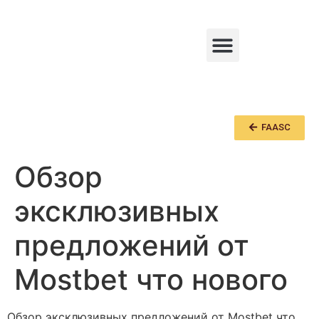
CONSULTAR RASTREABILIDADE
CONSULTAR PONTOS DE VENDA DO MELATO DA BRACATINGA
FAASC
Обзор
эксклюзивных
предложений от
Mostbet что нового
Обзор эксклюзивных предложений от Mostbet что