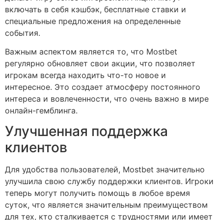
включать в себя кэшбэк, бесплатные ставки и
специальные предложения на определенные
события.
Важным аспектом является то, что Mostbet
регулярно обновляет свои акции, что позволяет
игрокам всегда находить что-то новое и
интересное. Это создает атмосферу постоянного
интереса и вовлеченности, что очень важно в мире
онлайн-гемблинга.
Улучшенная поддержка
клиентов
Для удобства пользователей, Mostbet значительно
улучшила свою службу поддержки клиентов. Игроки
теперь могут получить помощь в любое время
суток, что является значительным преимуществом
для тех, кто сталкивается с трудностями или имеет