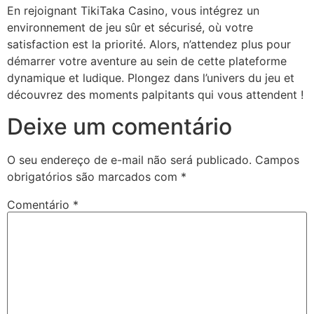
En rejoignant TikiTaka Casino, vous intégrez un
environnement de jeu sûr et sécurisé, où votre
satisfaction est la priorité. Alors, n’attendez plus pour
démarrer votre aventure au sein de cette plateforme
dynamique et ludique. Plongez dans l’univers du jeu et
découvrez des moments palpitants qui vous attendent !
Deixe um comentário
O seu endereço de e-mail não será publicado.
Campos
obrigatórios são marcados com
*
Comentário
*