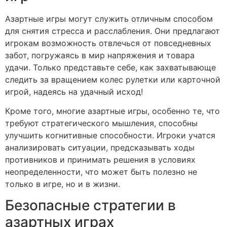
Азартные игры могут служить отличным способом
для снятия стресса и расслабления. Они предлагают
игрокам возможность отвлечься от повседневных
забот, погружаясь в мир напряжения и товара
удачи. Только представьте себе, как захватывающе
следить за вращением колес рулетки или карточной
игрой, надеясь на удачный исход!
Кроме того, многие азартные игры, особенно те, что
требуют стратегического мышления, способны
улучшить когнитивные способности. Игроки учатся
анализировать ситуации, предсказывать ходы
противников и принимать решения в условиях
неопределенности, что может быть полезно не
только в игре, но и в жизни.
Безопасные стратегии в
азартных играх