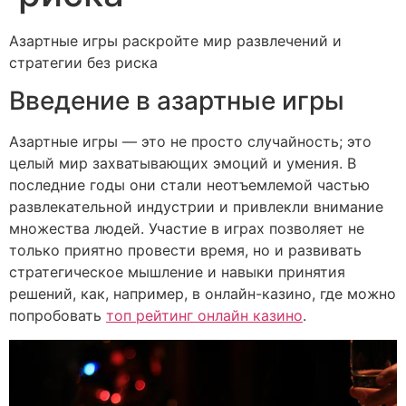
Азартные игры раскройте мир развлечений и
стратегии без риска
Введение в азартные игры
Азартные игры — это не просто случайность; это
целый мир захватывающих эмоций и умения. В
последние годы они стали неотъемлемой частью
развлекательной индустрии и привлекли внимание
множества людей. Участие в играх позволяет не
только приятно провести время, но и развивать
стратегическое мышление и навыки принятия
решений, как, например, в онлайн-казино, где можно
попробовать
топ рейтинг онлайн казино
.