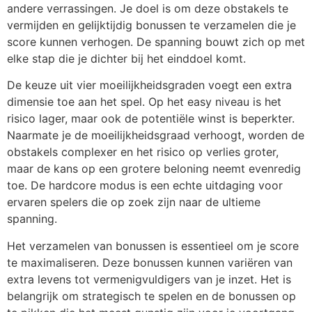
andere verrassingen. Je doel is om deze obstakels te
vermijden en gelijktijdig bonussen te verzamelen die je
score kunnen verhogen. De spanning bouwt zich op met
elke stap die je dichter bij het einddoel komt.
De keuze uit vier moeilijkheidsgraden voegt een extra
dimensie toe aan het spel. Op het easy niveau is het
risico lager, maar ook de potentiële winst is beperkter.
Naarmate je de moeilijkheidsgraad verhoogt, worden de
obstakels complexer en het risico op verlies groter,
maar de kans op een grotere beloning neemt evenredig
toe. De hardcore modus is een echte uitdaging voor
ervaren spelers die op zoek zijn naar de ultieme
spanning.
Het verzamelen van bonussen is essentieel om je score
te maximaliseren. Deze bonussen kunnen variëren van
extra levens tot vermenigvuldigers van je inzet. Het is
belangrijk om strategisch te spelen en de bonussen op