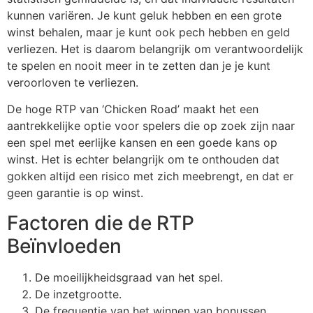
kunnen variëren. Je kunt geluk hebben en een grote
winst behalen, maar je kunt ook pech hebben en geld
verliezen. Het is daarom belangrijk om verantwoordelijk
te spelen en nooit meer in te zetten dan je je kunt
veroorloven te verliezen.
De hoge RTP van ‘Chicken Road’ maakt het een
aantrekkelijke optie voor spelers die op zoek zijn naar
een spel met eerlijke kansen en een goede kans op
winst. Het is echter belangrijk om te onthouden dat
gokken altijd een risico met zich meebrengt, en dat er
geen garantie is op winst.
Factoren die de RTP
Beïnvloeden
De moeilijkheidsgraad van het spel.
De inzetgrootte.
De frequentie van het winnen van bonussen.