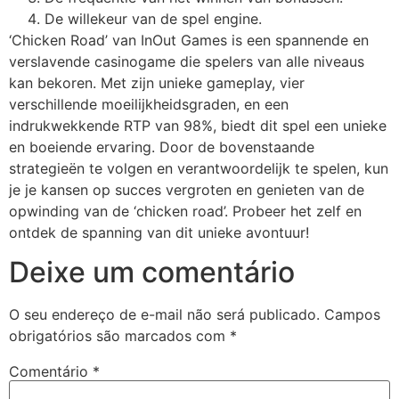
De willekeur van de spel engine.
‘Chicken Road’ van InOut Games is een spannende en
verslavende casinogame die spelers van alle niveaus
kan bekoren. Met zijn unieke gameplay, vier
verschillende moeilijkheidsgraden, en een
indrukwekkende RTP van 98%, biedt dit spel een unieke
en boeiende ervaring. Door de bovenstaande
strategieën te volgen en verantwoordelijk te spelen, kun
je je kansen op succes vergroten en genieten van de
opwinding van de ‘chicken road’. Probeer het zelf en
ontdek de spanning van dit unieke avontuur!
Deixe um comentário
O seu endereço de e-mail não será publicado.
Campos
obrigatórios são marcados com
*
Comentário
*