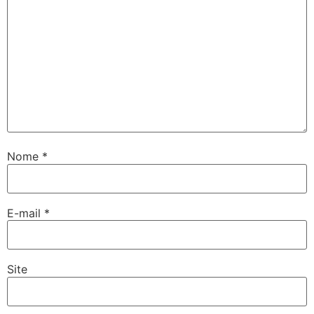
Nome
*
E-mail
*
Site