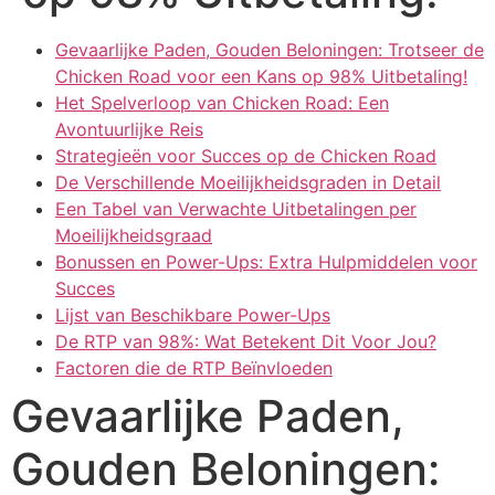
Gevaarlijke Paden, Gouden Beloningen: Trotseer de
Chicken Road voor een Kans op 98% Uitbetaling!
Het Spelverloop van Chicken Road: Een
Avontuurlijke Reis
Strategieën voor Succes op de Chicken Road
De Verschillende Moeilijkheidsgraden in Detail
Een Tabel van Verwachte Uitbetalingen per
Moeilijkheidsgraad
Bonussen en Power-Ups: Extra Hulpmiddelen voor
Succes
Lijst van Beschikbare Power-Ups
De RTP van 98%: Wat Betekent Dit Voor Jou?
Factoren die de RTP Beïnvloeden
Gevaarlijke Paden,
Gouden Beloningen: