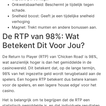
Onkwetsbaarheid: Beschermt je tijdelijk tegen
schade.
Snelheid boost: Geeft je een tijdelijke snelheid
verhoging
Magnet: Trekt munten en andere bonussen aan.
De RTP van 98%: Wat
Betekent Dit Voor Jou?
De Return to Player (RTP) van ‘Chicken Road’ is 98%,
wat aanzienlijk hoger is dan het gemiddelde in de
casinowereld. Dit betekent dat, op de lange termijn,
98% van het ingezette geld wordt terugbetaald aan de
spelers. Een hogere RTP betekent dus betere kansen
voor de spelers, en een lagere ‘house edge’ voor het
casino.
Het is belangrijk om te begrijpen dat de RTP een
statistisch gemiddelde is, en dat individuele resultaten