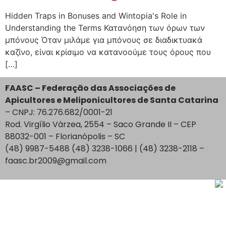
Hidden Traps in Bonuses and Wintopia's Role in
Understanding the Terms Κατανόηση των όρων των
μπόνους Όταν μιλάμε για μπόνους σε διαδικτυακά
καζίνο, είναι κρίσιμο να κατανοούμε τους όρους που
[…]
FAASC – Federação das Associações de
Apicultores e Meliponicultores de Santa Catarina
– CNPJ: 76.276.682/0001-21
Rod. Virgílio Várzea, 2554 – Saco Grande II – CEP
88032-001 – Florianópolis – SC
(48) 9987-5488 (48) 3238-1066 | (48) 3238-2118 –
faasc.br2009@gmail.com